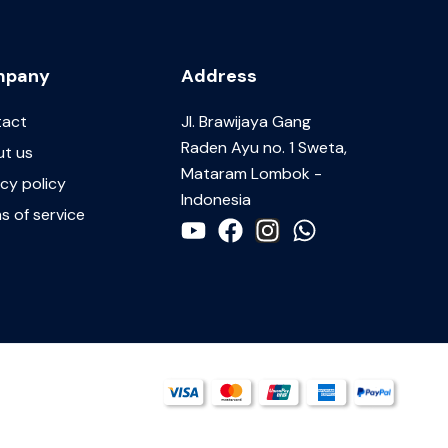
mpany
Address
tact
JI. Brawijaya Gang
Raden Ayu no. 1 Sweta,
t us
Mataram Lombok -
acy policy
Indonesia
s of service