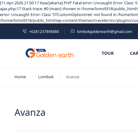
[11-Apr-2026 21:50:17 Asia/Jakarta] PHP Fatal error: Uncaught Error: Clas
ajax.php:17 Stack trace: #0 {main} thrown in /home/loms9318/public_html/w
error: Uncaught Error: Class 'STCustomOptiontree' not found in /home/loms
/home/loms9318/public_html/wp-content/themes/traveler/inc/plugins/custom
+6281237898880
lombokgoldenearth@gmail.com
TOUR
CA
Home
Lombok
Avanza
Avanza