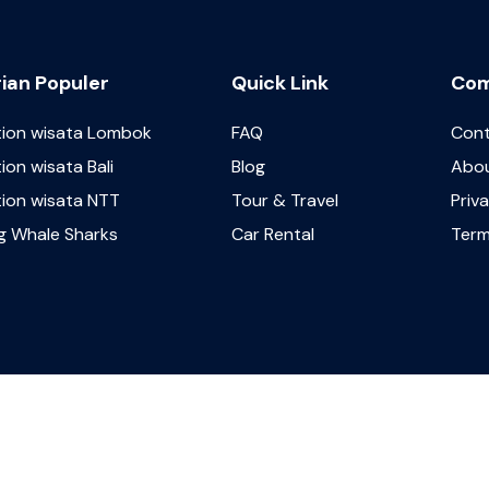
ian Populer
Quick Link
Co
tion wisata Lombok
FAQ
Con
ion wisata Bali
Blog
Abou
tion wisata NTT
Tour & Travel
Priv
ng Whale Sharks
Car Rental
Term