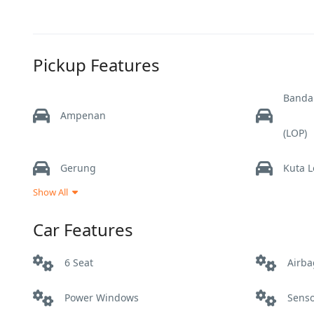
Pickup Features
Banda
Ampenan
(LOP)
Gerung
Kuta 
Show All
Labuhan haji
Mata
Car Features
Praya
Semba
6 Seat
Airba
Tanjung Bangsal
Power Windows
Sens