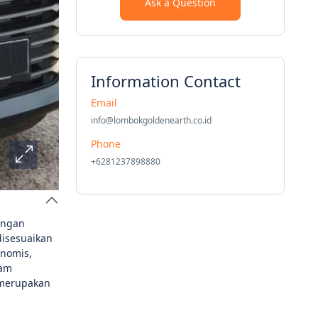
Ask a Question
Information Contact
Email
info@lombokgoldenearth.co.id
Phone
+6281237898880
engan
disesuaikan
nomis,
lam
 merupakan