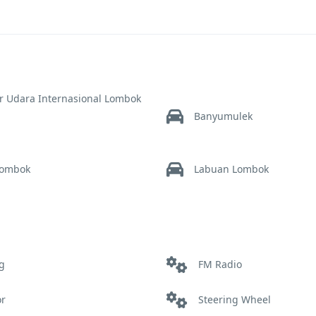
r Udara Internasional Lombok
Banyumulek
Lombok
Labuan Lombok
ram
Pelabuhan Lembar:
lun
Senggig
g
FM Radio
or
Steering Wheel