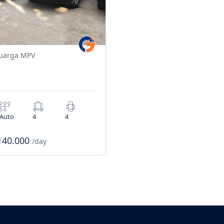
luarga MPV
Auto
4
4
.140.000
/day