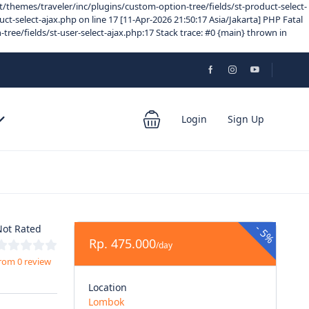
/themes/traveler/inc/plugins/custom-option-tree/fields/st-product-select-
-select-ajax.php on line 17 [11-Apr-2026 21:50:17 Asia/Jakarta] PHP Fatal
e/fields/st-user-select-ajax.php:17 Stack trace: #0 {main} thrown in
Login
Sign Up
-
ot Rated
5%
Rp. 475.000
/day
rom 0 review
Location
Lombok