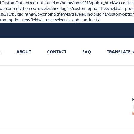
s 'STCustomOptiontree' not found in /home/loms9318/public_html/wp-content
p-content/themes/traveler/inc/plugins/custom-option-tree/fields/st-product
9318/public_html/wp-content/themes/traveler/inc/plugins/custom-option-tre
-option-tree/fields/st-user-select-ajax.php on line 17
R
ABOUT
CONTACT
FAQ
TRANSLATE
N
f