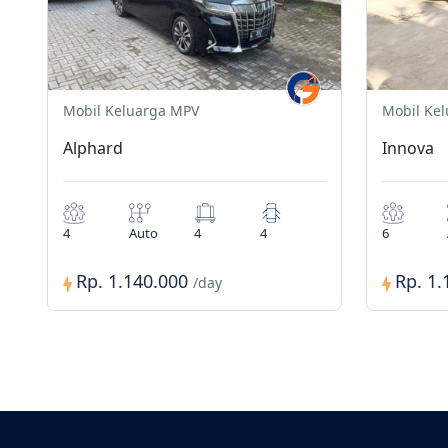
Mobil Keluarga MPV
Mobil Ke
Alphard
Innova
4
Auto
4
4
6
Rp. 1.140.000
Rp. 1
/day